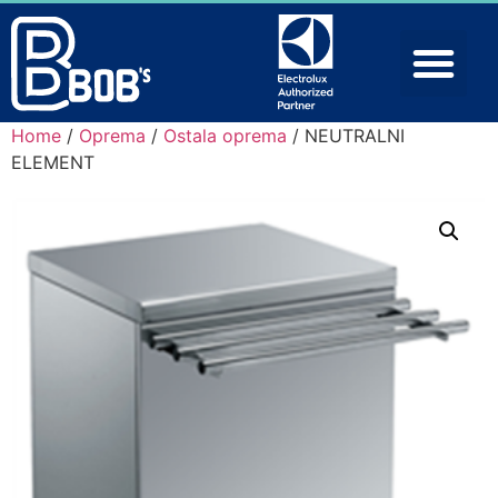
Home
/
Oprema
/
Ostala oprema
/ NEUTRALNI
ELEMENT