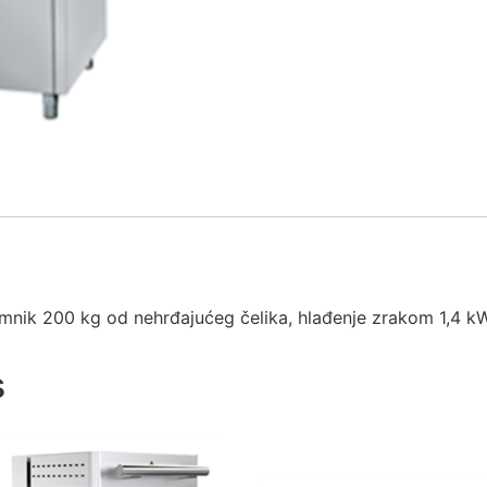
remnik 200 kg od nehrđajućeg čelika, hlađenje zrakom 1,4 kW,
s