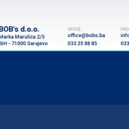
BOB's d.o.o.
OFFICE
PRO
office@bobs.ba
inf
Marka Marulića 2/5
BiH - 71000 Sarajevo
033 25 88 85
033