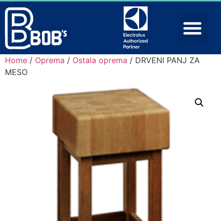
Home
/
Oprema
/
Ostala oprema
/ DRVENI PANJ ZA
MESO