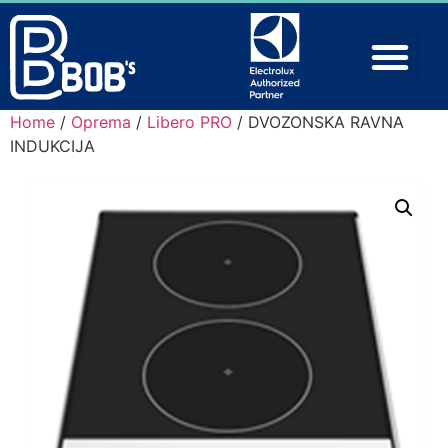
Home
/
Oprema
/
Libero PRO
/ DVOZONSKA RAVNA
INDUKCIJA