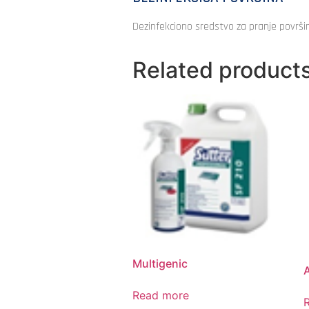
Dezinfekciono sredstvo za pranje površi
Related product
Multigenic
Read more