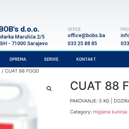
BOB's d.o.o.
OFFICE
PRO
office@bobs.ba
inf
Marka Marulića 2/5
BiH - 71000 Sarajevo
033 25 88 85
033
OPREMA
SERVIS
KONTAKT
a
/ CUAT 88 FOOD
CUAT 88 
PAKOVANJE: 5 KG | DOZIR
Category:
Higijena kuhinja