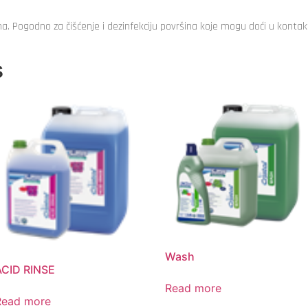
na. Pogodno za čišćenje i dezinfekciju površina koje mogu doći u konta
s
Wash
ACID RINSE
Read more
Read more