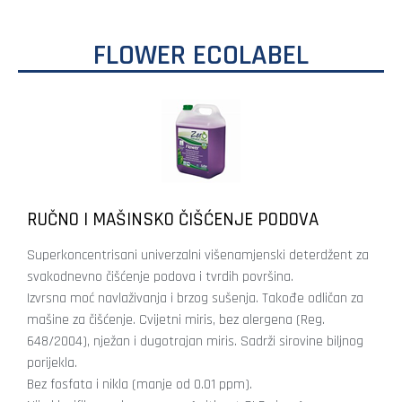
FLOWER ECOLABEL
RUČNO I MAŠINSKO ČIŠĆENJE PODOVA
Superkoncentrisani univerzalni višenamjenski deterdžent za
svakodnevno čišćenje podova i tvrdih površina.
Izvrsna moć navlaživanja i brzog sušenja. Takođe odličan za
mašine za čišćenje. Cvijetni miris, bez alergena (Reg.
648/2004), nježan i dugotrajan miris. Sadrži sirovine biljnog
porijekla.
Bez fosfata i nikla (manje od 0.01 ppm).