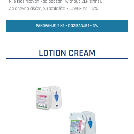
Nije klasifikovan kao opasan (without CLP signs).
Za dnevno čišćenje, razblažite FLOWER na 1-3%.
PAKOVANJE: 5 KG – DOZIRANJE 1 – 3%
LOTION CREAM