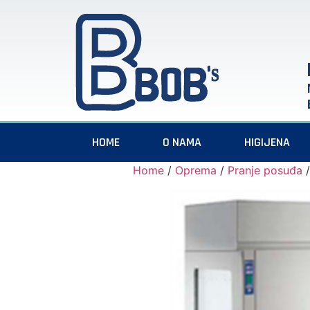
HOME
O NAMA
HIGIJENA
Home
/
Oprema
/
Pranje posuđa
/