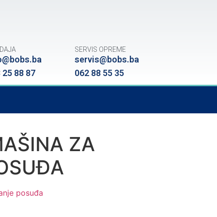
DAJA
SERVIS OPREME
o@bobs.ba
servis@bobs.ba
 25 88 87
062 88 55 35
AŠINA ZA
POSUĐA
anje posuđa