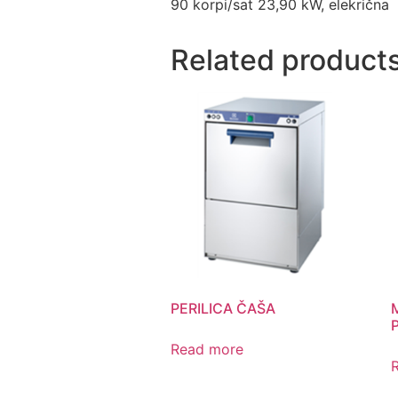
90 korpi/sat 23,90 kW, elekrična
Related product
PERILICA ČAŠA
Read more