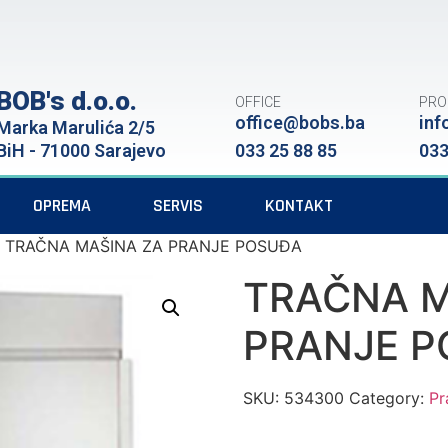
BOB's d.o.o.
OFFICE
PRO
office@bobs.ba
inf
Marka Marulića 2/5
BiH - 71000 Sarajevo
033 25 88 85
033
OPREMA
SERVIS
KONTAKT
 TRAČNA MAŠINA ZA PRANJE POSUĐA
TRAČNA M
PRANJE 
SKU:
534300
Category:
Pr