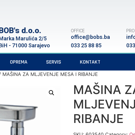
BOB's d.o.o.
OFFICE
PRO
office@bobs.ba
inf
Marka Marulića 2/5
BiH - 71000 Sarajevo
033 25 88 85
033
OPREMA
SERVIS
KONTAKT
/ MAŠINA ZA MLJEVENJE MESA I RIBANJE
MAŠINA Z
MLJEVENJ
RIBANJE
SKU:
603540
Category:
Os