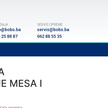
DAJA
SERVIS OPREME
o@bobs.ba
servis@bobs.ba
 25 88 87
062 88 55 35
A
E MESA I
tala oprema