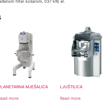
đenom filter košarom, 037 kW, el.
s
PLANETARNA MJEŠALICA
LJUŠTILICA
Read more
Read more