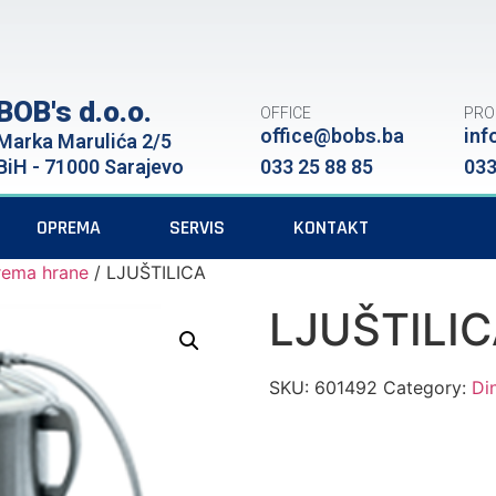
BOB's d.o.o.
OFFICE
PRO
office@bobs.ba
inf
Marka Marulića 2/5
BiH - 71000 Sarajevo
033 25 88 85
033
OPREMA
SERVIS
KONTAKT
rema hrane
/ LJUŠTILICA
LJUŠTILI
SKU:
601492
Category:
Di