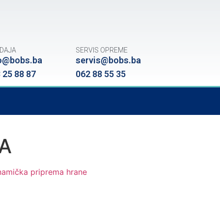
DAJA
SERVIS OPREME
o@bobs.ba
servis@bobs.ba
 25 88 87
062 88 55 35
CA
namička priprema hrane