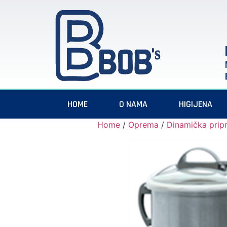
HOME
O NAMA
HIGIJENA
Home
/
Oprema
/
Dinamička prip