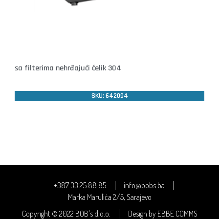
sa filterima nehrđajući čelik 304
SKU: 642094
+387 33 25 88 85
info@bobs.ba
Marka Marulića 2/5, Sarajevo
Copyright © 2022 BOB's d.o.o.
Design by EBBE COMMS